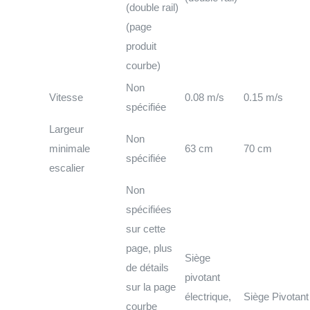
(double rail)
(page
produit
courbe)
Non
Vitesse
0.08 m/s
0.15 m/s
spécifiée
Largeur
Non
minimale
63 cm
70 cm
spécifiée
escalier
Non
spécifiées
sur cette
page, plus
Siège
de détails
pivotant
sur la page
électrique,
Siège Pivotant
courbe