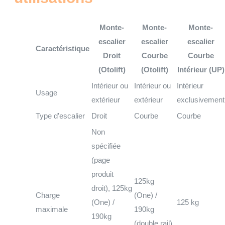
Monte-
Monte-
Monte-
escalier
escalier
escalier
Caractéristique
Droit
Courbe
Courbe
(Otolift)
(Otolift)
Intérieur (UP)
Intérieur ou
Intérieur ou
Intérieur
Usage
extérieur
extérieur
exclusivement
Type d’escalier
Droit
Courbe
Courbe
Non
spécifiée
(page
produit
125kg
droit), 125kg
Charge
(One) /
(One) /
125 kg
maximale
190kg
190kg
(double rail)