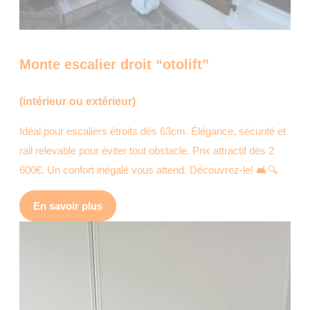
Monte escalier droit “otolift”
(intérieur ou extérieur)
Idéal pour escaliers étroits dès 63cm. Élégance, sécurité et
rail relevable pour éviter tout obstacle. Prix attractif dès 2
600€. Un confort inégalé vous attend. Découvrez-le! 🛋️🔍
En savoir plus