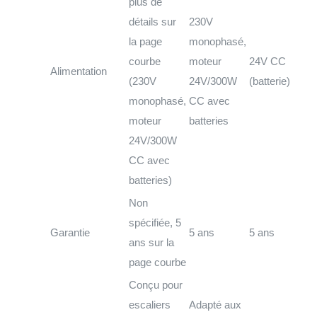
plus de
détails sur
230V
la page
monophasé,
courbe
moteur
24V CC
Alimentation
(230V
24V/300W
(batterie)
monophasé,
CC avec
moteur
batteries
24V/300W
CC avec
batteries)
Non
spécifiée, 5
Garantie
5 ans
5 ans
ans sur la
page courbe
Conçu pour
escaliers
Adapté aux