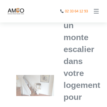
Cookies management panel
Installez
02 33 64 12 93
un
monte
escalier
dans
votre
logement
pour