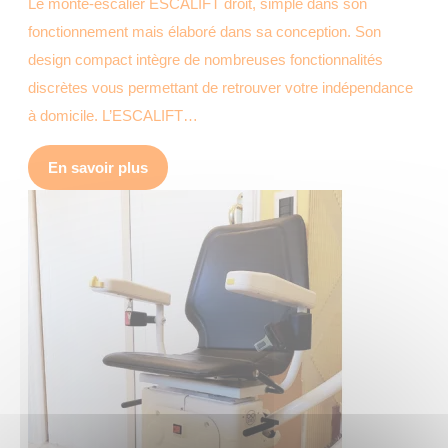
Le monte-escalier ESCALIFT droit, simple dans son
fonctionnement mais élaboré dans sa conception. Son
design compact intègre de nombreuses fonctionnalités
discrètes vous permettant de retrouver votre indépendance
à domicile. L’ESCALIFT…
En savoir plus