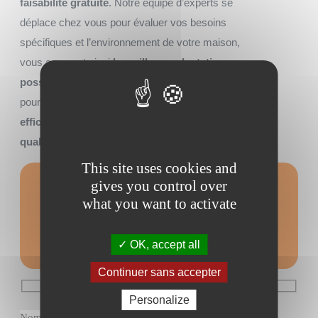
faisabilité gratuite
. Notre équipe d’experts se
déplace chez vous pour évaluer vos besoins
spécifiques et l’environnement de votre maison,
vous assurant ainsi
la meilleure adaptation
possible
. Tirez parti de notre expertise
locale
pour garantir non seulement une installation
efficace
mais aussi un
service après-vente de
qualité
.
This site uses cookies and
gives you control over
Formulaire de
what you want to activate
contact
OK, accept all
Continuer sans accepter
Personalize