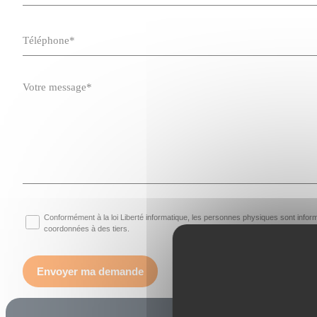
Conformément à la loi Liberté informatique, les personnes physiques sont inf
coordonnées à des tiers.