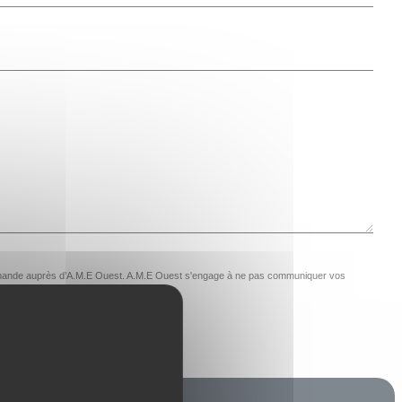
e demande auprès d’A.M.E Ouest. A.M.E Ouest s'engage à ne pas communiquer vos