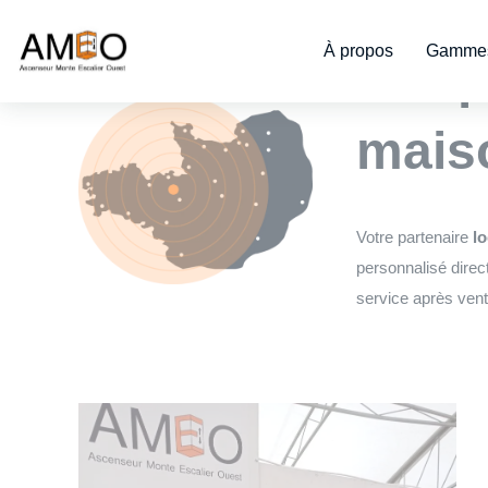
Cookies management panel
À propos
Gammes
L’exp
maiso
Votre partenaire
lo
personnalisé direc
service après vent