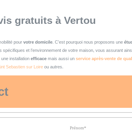
vis gratuits
à Vertou
obilité pour
votre domicile
. C’est pourquoi nous proposons une
étud
 spécifiques et l’environnement de votre maison, vous assurant ain
une installation
efficace
mais aussi un
service après-vente de qual
nt Sebastien sur Loire
ou autres.
ct