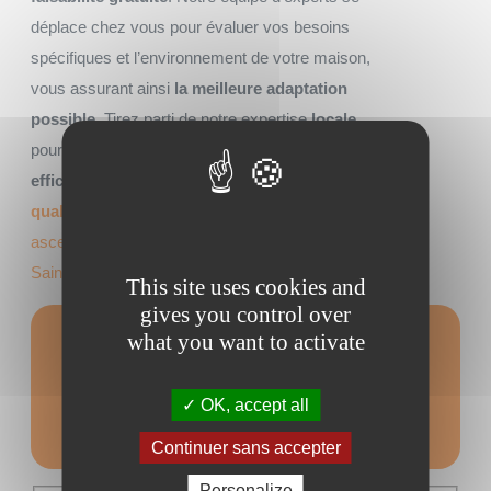
déplace chez vous pour évaluer vos besoins
spécifiques et l’environnement de votre maison,
vous assurant ainsi
la meilleure adaptation
possible
. Tirez parti de notre expertise
locale
pour garantir non seulement une installation
efficace
mais aussi un
service après-vente de
qualité
. Faîtes appel à AMEO pour installer
un
ascenseur à Rennes
ou
un ascenseur PVE à
Saint Malo
.
This site uses cookies and
gives you control over
what you want to activate
Formulaire de
contact
OK, accept all
Continuer sans accepter
Personalize