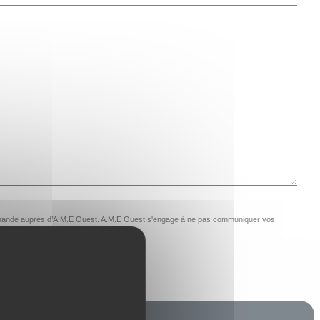
e demande auprès d’A.M.E Ouest. A.M.E Ouest s'engage à ne pas communiquer vos