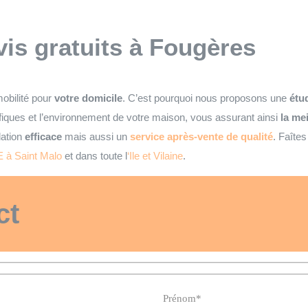
vis gratuits
à Fougères
obilité pour
votre domicile
. C’est pourquoi nous proposons une
étud
iques et l’environnement de votre maison, vous assurant ainsi
la me
lation
efficace
mais aussi un
service après-vente de qualité
. Faîte
 à Saint Malo
et dans toute l
‘Ile et Vilaine
.
ct