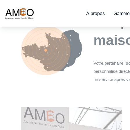
Cookies management panel
À propos
Gammes
L’exp
maiso
Votre partenaire
lo
personnalisé direct
un service après ve