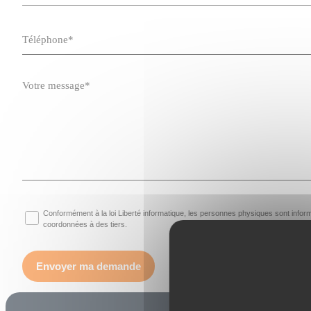
Conformément à la loi Liberté informatique, les personnes physiques sont inf
coordonnées à des tiers.