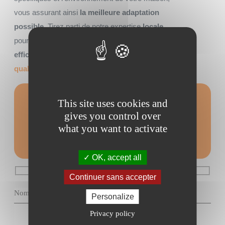
vous assurant ainsi
la meilleure adaptation
possible
. Tirez parti de notre expertise
locale
pour garantir non seulement une installation
efficace
mais aussi un
service après-vente de
qualité
.
This site uses cookies and
Formulaire de
gives you control over
contact
what you want to activate
OK, accept all
Continuer sans accepter
Personalize
Privacy policy