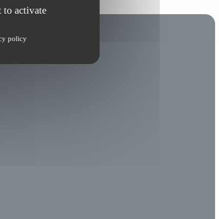
 to activate
cy policy