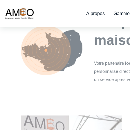
Cookies management panel
À propos
Gammes
L’exp
maiso
Votre partenaire
lo
personnalisé direct
un service après ve