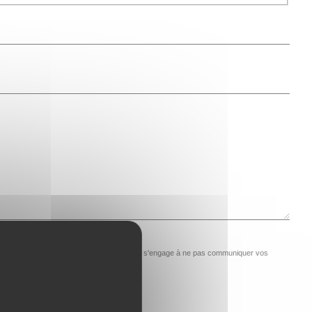
e demande auprès d’A.M.E Ouest. A.M.E Ouest s'engage à ne pas communiquer vos