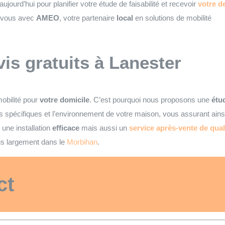
jourd’hui pour planifier votre étude de faisabilité et recevoir
votre de
 vous avec
AMEO
, votre partenaire
local
en solutions de mobilité
vis gratuits
à Lanester
obilité pour
votre domicile
. C’est pourquoi nous proposons une
étud
 spécifiques et l’environnement de votre maison, vous assurant ain
une installation
efficace
mais aussi un
service après-vente de qual
s largement dans le
Morbihan
.
ct