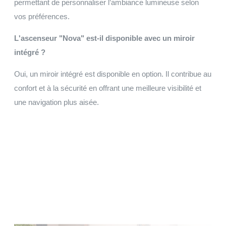
permettant de personnaliser l’ambiance lumineuse selon
vos préférences.
L'ascenseur "Nova" est-il disponible avec un miroir
intégré ?
Oui, un miroir intégré est disponible en option. Il contribue au
confort et à la sécurité en offrant une meilleure visibilité et
une navigation plus aisée.
Faites votre demande de devis
Installation et maintenance sur le grand Ouest de la
Normandie, à la Bretagne, du Centre au Pays de la Loire.
Faire une demande