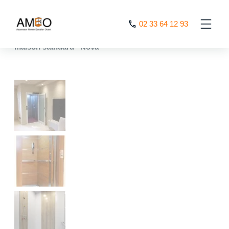
Cookies management panel
02 33 64 12 93
AMEO
>
Ascenceurs de maison et homlift
>
ascenseur de
maison standard “Nova”