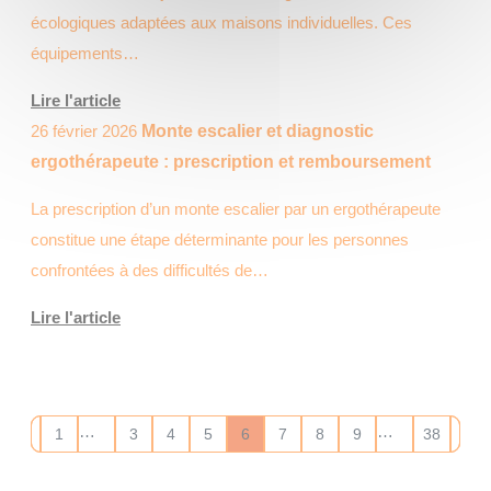
écologiques adaptées aux maisons individuelles. Ces
équipements…
Lire l'article
26 février 2026
Monte escalier et diagnostic
ergothérapeute : prescription et remboursement
La prescription d’un monte escalier par un ergothérapeute
constitue une étape déterminante pour les personnes
confrontées à des difficultés de…
Lire l'article
…
…
1
3
4
5
6
7
8
9
38