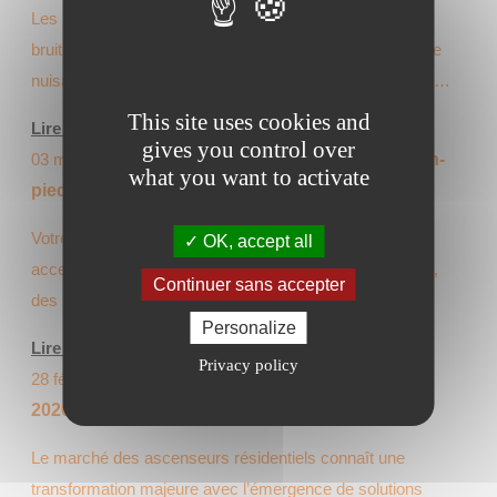
Les monte-escaliers traditionnels peuvent générer des
bruits mécaniques perturbants au sein du domicile. Cette
nuisance sonore représente une préoccupation majeure…
This site uses cookies and
Lire l'article
gives you control over
03 mars 2026
Monte escalier pour maison de plain-
what you want to activate
pied : anticiper la perte d’autonomie
Votre maison de plain-pied vous semble parfaitement
OK, accept all
accessible ? Pourtant, même dans ce type de logement,
Continuer sans accepter
des escaliers peuvent compliquer…
Personalize
Lire l'article
Privacy policy
28 février 2026
Ascenseur de maison écologique
2026 : solutions durables et éco-responsables
Le marché des ascenseurs résidentiels connaît une
transformation majeure avec l’émergence de solutions