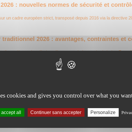
2026 : nouvelles normes de sécurité et contrôl
sur un cadre européen strict, transposé depuis 2016 via la directive
raditionnel 2026 : avantages, contraintes et co
duelle soulève aujourd’hui un dilemme technique et budgétaire. Entre
ère : impact sur la valeur de la maison en 2026
rmation marquée par le vieillissement démographique. En 2026, plus
ses cookies and gives you control over what you want
sonnes en surpoids : capacité de charge et siè
accept all
Continuer sans accepter
Personalize
Priva
nes en surpoids. Cette activité quotidienne peut entraîner des risque