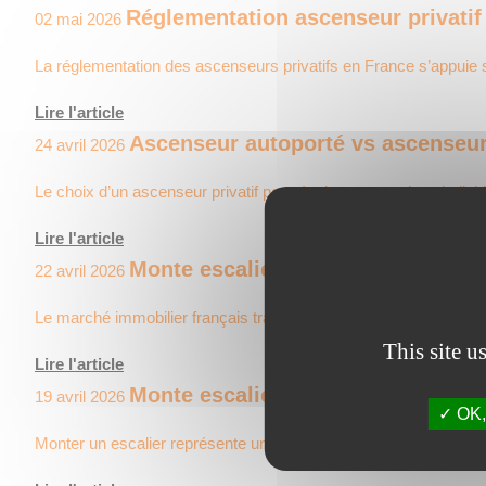
Réglementation ascenseur privatif 
02 mai 2026
La réglementation des ascenseurs privatifs en France s’appuie 
Lire l'article
Ascenseur autoporté vs ascenseur t
24 avril 2026
Le choix d’un ascenseur privatif pour équiper une maison indivi
Lire l'article
Monte escalier et revente immobili
22 avril 2026
Le marché immobilier français traverse une période de transfo
This site u
Lire l'article
Monte escalier pour obèses et per
19 avril 2026
OK, 
Monter un escalier représente un véritable défi pour les person