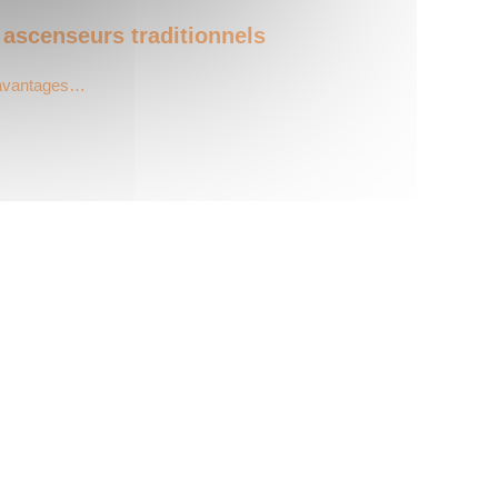
 ascenseurs traditionnels
 avantages…