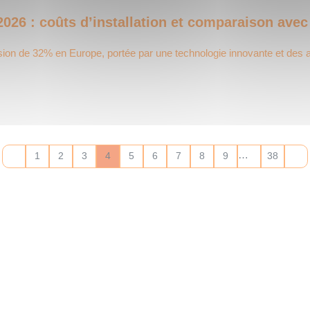
26 : coûts d’installation et comparaison avec
on de 32% en Europe, portée par une technologie innovante et des
…
1
2
3
4
5
6
7
8
9
38