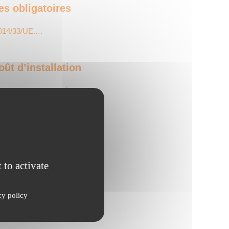
es obligatoires
 2014/33/UE.…
ût d’installation
 l’ascenseur autoporté…
 de 20% de…
 to activate
ges renforcés 2026
cy policy
s importants…