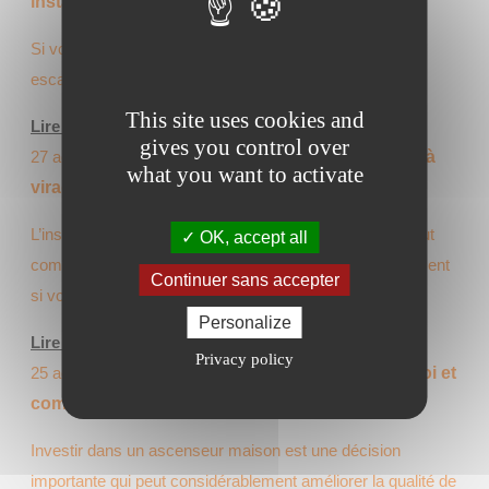
installer un monte-escalier intérieur chez vous
Si vous avez des difficultés à monter et descendre les
escaliers chez vous, il est temps de réfléchir à une…
This site uses cookies and
Lire l'article
gives you control over
27 août 2024
Comment choisir un monte-escalier à
what you want to activate
virage pour votre maison : Guide pratique
L’installation d’un monte-escalier à virage chez vous peut
OK, accept all
complètement transformer votre quotidien, particulièrement
Continuer sans accepter
si vous ou un de vos proches…
Personalize
Lire l'article
Privacy policy
25 août 2024
Ascenseur maison Nantes : pourquoi et
comment le faire installer par AMEO
Investir dans un ascenseur maison est une décision
importante qui peut considérablement améliorer la qualité de