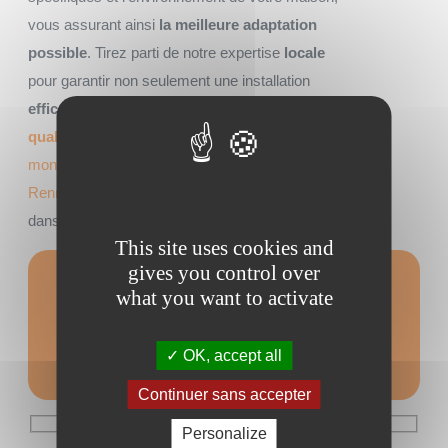
vous assurant ainsi
la meilleure adaptation
possible
. Tirez parti de notre expertise
locale
pour garantir non seulement une installation
efficace
mais aussi un
service après-vente de
qualité
. Faîtes appel à AMEO pour installer
un
monte escalier à Redon
ou
un ascenseur à
Rennes
,
un ascenseur PVE à Saint Malo
et
dans toute l
‘Ile et Vilaine
.
This site uses cookies and
gives you control over
what you want to activate
Formulaire de
contact
OK, accept all
Continuer sans accepter
Personalize