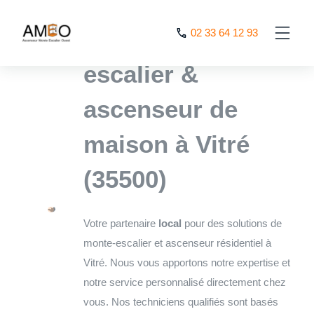
Cookies management panel
L’expert monte
02 33 64 12 93
escalier &
ascenseur de
maison à Vitré
(35500)
Votre partenaire
local
pour des solutions de
monte-escalier et ascenseur résidentiel à
Vitré. Nous vous apportons notre expertise et
notre service personnalisé directement chez
vous. Nos techniciens qualifiés sont basés