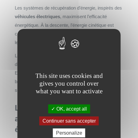
Les systèmes de récupération d’énergie, inspirés des
véhicules électriques
, maximisent l’efficacité
énergétique. À la descente, l’énergie cinétique est
convertie en électricité pour recharger partiellement
les batteries.
Les solutions hybrides combinent plusieurs sources
d’énergie pour garantir une disponibilité permanente.
En cas de coupure de courant, ces systèmes
This site uses cookies and
basculent automatiquement sur une alimentation de
gives you control over
what you want to activate
secours, assurant une mobilité sans interruption.
L’apport de l’intelligence
OK, accept all
artificielle dans les
Continuer sans accepter
équipements de mobilité
Personalize