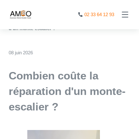
Cookies management panel
02 33 64 12 93
AMEO
>
Nos actualités
>
Combien coûte la réparation
d’un monte-escalier ?
08 juin 2026
Combien coûte la
réparation d'un monte-
escalier ?