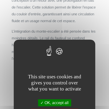
conception d’un retour avec une prolongation en bas
de l’escalier. Cette solution permet de libérer l’espace
du couloir d’entrée, garantissant ainsi une circulation
fluide et un usage normal de cet espace.
L’intégration du monte-escalier a été pensée dans les
moindres détails. Le rail du fauteuil se confond
harmonieusement avec la main courante et les
marches, minimisant l’impact visuel et préservant
l’esthétique de l’escalier.
This site uses cookies and
gives you control over
what you want to activate
OK, accept all