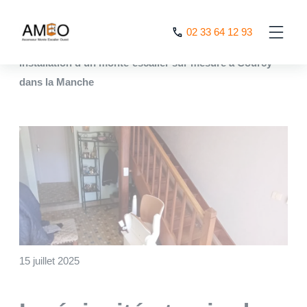
Cookies management panel
02 33 64 12 93
AMEO
>
Realisations
>
Ingéniosité et gain de place :
Installation d’un monte-escalier sur mesure à Courcy
dans la Manche
15 juillet 2025