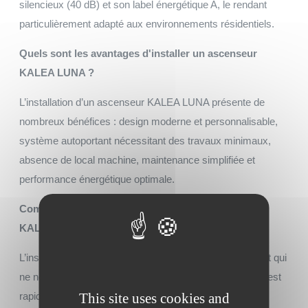
silencieux (40 dB) et son label énergétique A, le rendant
particulièrement adapté aux environnements résidentiels.
Quels sont les avantages d'installer un ascenseur
KALEA LUNA ?
L’installation d’un ascenseur KALEA LUNA présente de
nombreux bénéfices : design moderne et personnalisable,
système autoportant nécessitant des travaux minimaux,
absence de local machine, maintenance simplifiée et
performance énergétique optimale.
Comment s'effectue l'installation d'un ascenseur
KALEA LUNA ?
L’installation est simplifiée grâce au système autoportant qui
ne nécessite que des travaux minimaux. Le processus est
rapide et peut être réalisé aussi bien en intérieur qu’en
This site uses cookies and