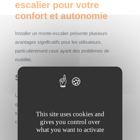
escalier pour votre
confort et autonomie
Installer un monte-escalier présente plusieurs
avantages significatifs pour les utilisateurs,
particulièrement ceux ayant des problèmes de
mobilité.
Sécurité accrue
Un des atouts majeurs est la sécurité renforcée
qu’offre un monte-escalier. Les dispositifs Otolift sont
This site uses cookies and
spécialement conçus pour minimiser les risques de
gives you control over
chute grâce à :
what you want to activate
Châssis solides et robustes