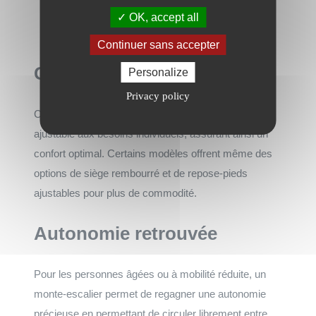
Ceintures de sécurité intégrées
OK, accept all
Détecteurs d’obstacles sensibles
Continuer sans accepter
Confort personnalisé
Personalize
Privacy policy
Chaque monte-escalier de la gamme Otolift est
ajustable aux besoins individuels, assurant ainsi un
confort optimal. Certains modèles offrent même des
options de siège rembourré et de repose-pieds
ajustables pour plus de commodité.
Autonomie retrouvée
Pour les personnes âgées ou à mobilité réduite, un
monte-escalier permet de regagner une autonomie
précieuse en permettant de circuler librement entre