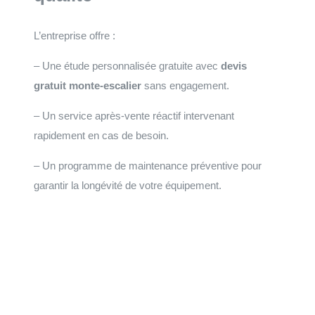
L’entreprise offre :
– Une étude personnalisée gratuite avec
devis
gratuit monte-escalier
sans engagement.
– Un service après-vente réactif intervenant
rapidement en cas de besoin.
– Un programme de maintenance préventive pour
garantir la longévité de votre équipement.
Faites votre demande de devis
Installation et maintenance sur le grand Ouest de la
Normandie, à la Bretagne, du Centre au Pays de la Loire.