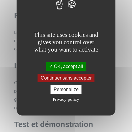
Prise de mesures
Les techniciens d’AMEO viennent chez vous pour
This site uses cookies and
mesurer précisément l’escalier et vérifier la
gives you control over
what you want to activate
compatibilité du modèle choisi.
Installation proprement dite
OK, accept all
Continuer sans accepter
Cette étape inclut la fixation des rails et la mise en
Personalize
place de la chaise motorisée. Les professionnels
garantissent une installation sécurisée et
Privacy policy
respectueuse de la structure de votre escalier.
Test et démonstration