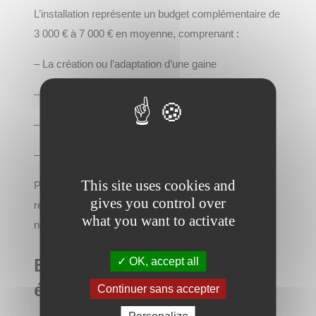
L’installation représente un budget complémentaire de
3 000 € à 7 000 € en moyenne, comprenant :
– La création ou l’adaptation d’une gaine
– Les travaux de maçonnerie
– Les raccordements électriques
– Les finitions
This site uses cookies and
Pour les bâtiments anciens, des travaux de
gives you control over
renforcement structurel peuvent s’avérer
what you want to activate
nécessaires, augmentant le budget global.
Entretien et consommation
OK, accept all
énergétique
Continuer sans accepter