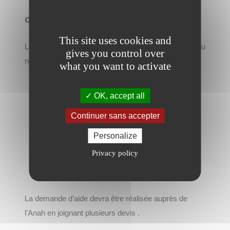
conditions de ressource
This site uses cookies and
Le montant alloué à chaque personne sera fonction du
gives you control over
niveau de ressources du ménage :
what you want to activate
Coût des
Plafond
Ressources
OK, accept all
travaux pris
maximal
annuel
en charge
de l’aide
Continuer sans accepter
Moins de
Personalize
70 %
5 600 €
20 593 €
Privacy policy
De 20 593 €
50 %
4 000 €
à 25 000 €
La demande d’aide devra être réalisée auprès de
l’Anah en joignant plusieurs devis .