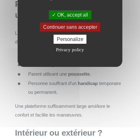
Prendre en compte les
utilisateurs
OK, accept all
Continuer sans accepter
L’équipement doit être conçu selon les besoins réels
Personalize
des personnes concernées :
Privacy policy
Utilisateur en
fauteuil roulant
.
Personne âgée avec
déambulateur
.
Parent utilisant une
poussette
.
Personne souffrant d’un
handicap
temporaire
ou permanent.
Une plateforme suffisamment large améliore le
confort et facilite les manœuvres.
Intérieur ou extérieur ?