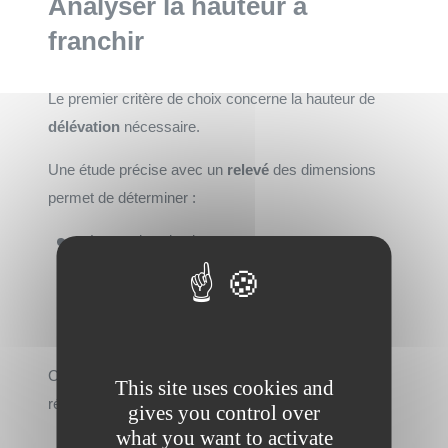
Analyser la hauteur à
franchir
Le premier critère de choix concerne la hauteur de
délévation
nécessaire.
Une étude précise avec un
relevé
des dimensions
permet de déterminer :
Le nombre de niveaux.
La hauteur totale d’
élévation
.
Les contraintes architecturales.
La présence éventuelle d’un
escalier
existant.
Cette analyse garantit le choix d’un équipement
This site uses cookies and
réellement
adapté
à la configuration du bâtiment.
gives you control over
what you want to activate