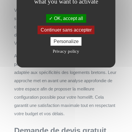
what you want to activate
Vous devez maintenant vous poser la question
suivante : comment faire pour installer ce dispositif
OK, accept all
chez soi ? La première étape consiste à faire appel à
Continuer sans accepter
des professionnels expérimentés dans le domaine.
Personalize
Voilà où AMEO entre en jeu.
Privacy policy
Avoir recours à
AMEO
signifie bénéficier de conseils
personnalisés et d’une expertise locale précisément
adaptée aux spécificités des logements bretons. Leur
approche met en avant une analyse approfondie de
votre espace afin de proposer la meilleure
configuration possible pour votre homelift. Cela
garantit une satisfaction maximale tout en respectant
votre budget et vos délais.
Demande de devis gratuit