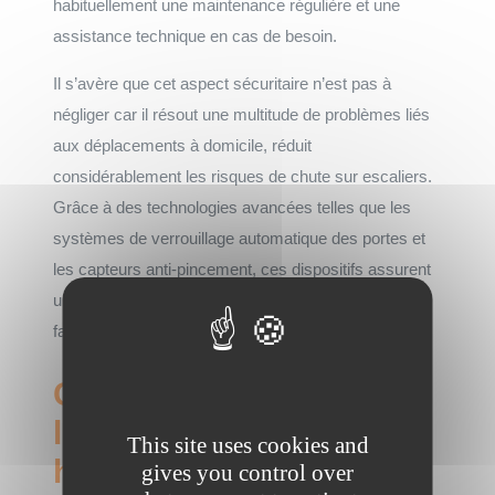
habituellement une maintenance régulière et une
assistance technique en cas de besoin.
Il s’avère que cet aspect sécuritaire n’est pas à
négliger car il résout une multitude de problèmes liés
aux déplacements à domicile, réduit
considérablement les risques de chute sur escaliers.
Grâce à des technologies avancées telles que les
systèmes de verrouillage automatique des portes et
les capteurs anti-pincement, ces dispositifs assurent
un usage sûr et intuitif pour tous les membres de la
famille.
Comment procéder à
l’installation d’un
This site uses cookies and
homelift en Bretagne
gives you control over