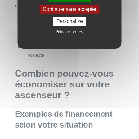
réellement occupés.
Continuer sans accepter
Plafonds de revenus différenciés selon le
Personalize
dispositif
Privacy policy
Résidence principale obligatoire
Statut propriétaire, locataire ou occupant
accepté
Combien pouvez-vous
économiser sur votre
ascenseur ?
Exemples de financement
selon votre situation