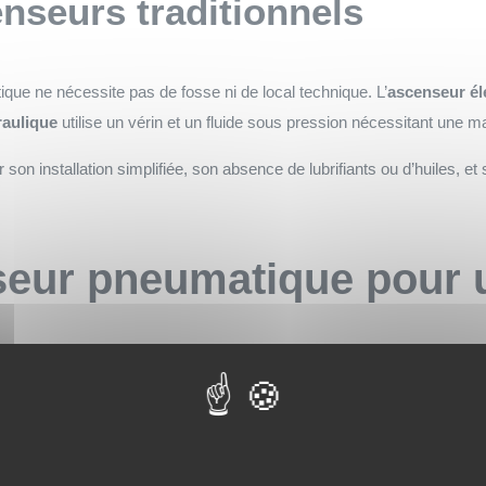
enseurs traditionnels
que ne nécessite pas de fosse ni de local technique. L’
ascenseur él
aulique
utilise un vérin et un fluide sous pression nécessitant une m
on installation simplifiée, son absence de lubrifiants ou d’huiles, et s
seur pneumatique pour
 présente des
avantages
significatifs qui justifient son intégration dè
 facilitée