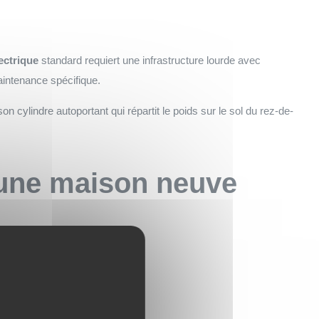
ectrique
standard requiert une infrastructure lourde avec
aintenance spécifique.
on cylindre autoportant qui répartit le poids sur le sol du rez-de-
 une maison neuve
s la phase de conception.