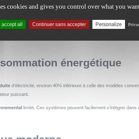
ses cookies and gives you control over what you want
 dans la possibilité d’intégrer parfaitement le cylindre aux plans initi
s structurelles coûteuses d’une rénovation.
accept all
Continuer sans accepter
Personalize
Priva
ent l’ascenseur dans les
plans maison
, optimisant ainsi les espaces
nsommation énergétique
duite
d’électricité, environ 40% inférieure à celle des modèles conv
ateur puissant.
onnemental
limité. Ces systèmes peuvent facilement s’intégrer dans 