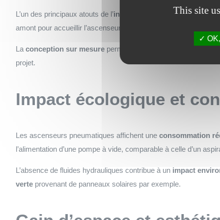
This site u
L’un des principaux atouts de l’
installation maison neuve
réside
amont pour accueillir l’ascenseur, évitant ainsi les modification
OK, 
La
conception sur mesure
permet de positionner stratégiquem
projet.
Impact écologique et co
Les ascenseurs pneumatiques affichent une
consommation ré
l’alimentation d’une pompe à vide, comparable à celle d’un aspir
L’absence de fluides hydrauliques contribue à un
impact envir
verte
provenant de panneaux solaires par exemple.