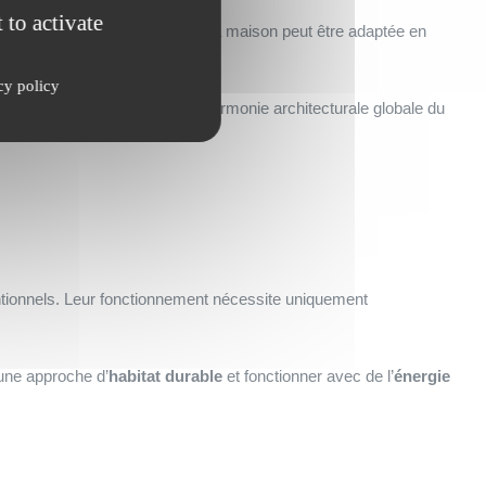
 to activate
aux. La
structure porteuse
de la maison peut être adaptée en
cy policy
 de circulation et respectant l’harmonie architecturale globale du
entionnels. Leur fonctionnement nécessite uniquement
une approche d’
habitat durable
et fonctionner avec de l’
énergie