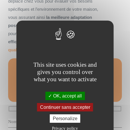
déplace chez vous pour évaluer vos besoins
spécifiques et l’environnement de votre maison,
vous assurant ainsi
la meilleure adaptation
possible
. Tirez parti de notre expertise
locale
pour garantir non seulement une installation
efficace
mais aussi un
service après-vente de
qualité
.
This site uses cookies and
gives you control over
Formulaire de
what you want to activate
contact
OK, accept all
Continuer sans accepter
Personalize
Privacy policy