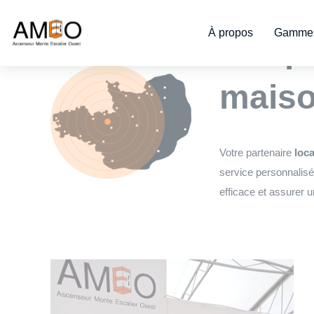
Cookies management panel
À propos
Gammes
L’exp
maiso
Votre partenaire
loca
service personnalisé
efficace et assurer u