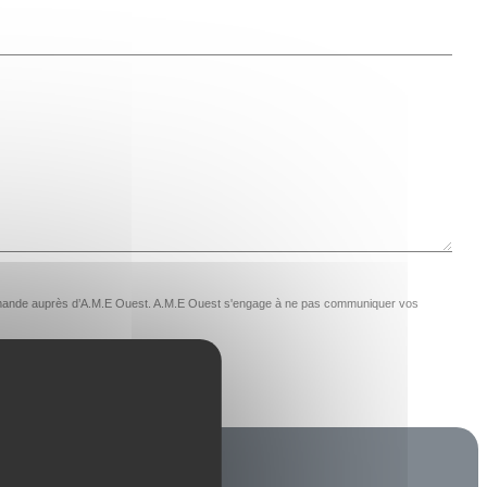
e demande auprès d’A.M.E Ouest. A.M.E Ouest s'engage à ne pas communiquer vos