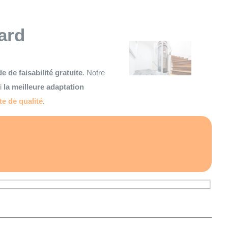
ard
e de faisabilité gratuite
. Notre
si
la meilleure adaptation
te de qualité
.