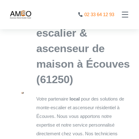
Cookies management panel
L’expert monte
02 33 64 12 93
escalier &
ascenseur de
maison à Écouves
(61250)
Votre partenaire
local
pour des solutions de
monte-escalier et ascenseur résidentiel à
Écouves. Nous vous apportons notre
expertise et notre service personnalisé
directement chez vous. Nos techniciens