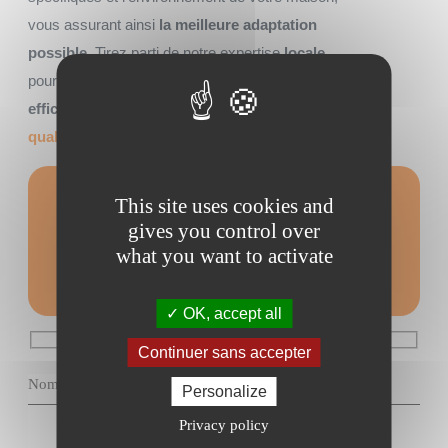
vous assurant ainsi
la meilleure adaptation
possible
. Tirez parti de notre expertise
locale
pour garantir non seulement une installation
efficace
mais aussi un
service après-vente de
qualité
.
This site uses cookies and
Formulaire de
gives you control over
contact
what you want to activate
OK, accept all
Continuer sans accepter
Personalize
Privacy policy