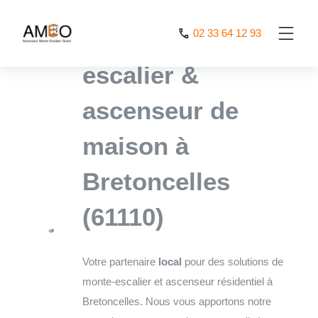
Cookies management panel
L’expert monte
02 33 64 12 93
escalier &
ascenseur de
maison à
Bretoncelles
(61110)
Votre partenaire
local
pour des solutions de
monte-escalier et ascenseur résidentiel à
Bretoncelles. Nous vous apportons notre