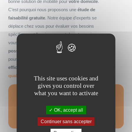
bonne solution de mobilité pour
votre domicile
.
C’est pourquoi nous proposons une
étude de
faisabilité gratuite
. Notre équipe d’experts se
déplace chez vous pour évaluer vos besoins
spécifiques et l’environnement de votre maison,
vous assurant ainsi
la meilleure adaptation
possible
. Tirez parti de notre expertise
locale
pour garantir non seulement une installation
efficace
mais aussi un
service après-vente de
qualité
.
This site uses cookies and
gives you control over
what you want to activate
Formulaire de
contact
OK, accept all
Continuer sans accepter