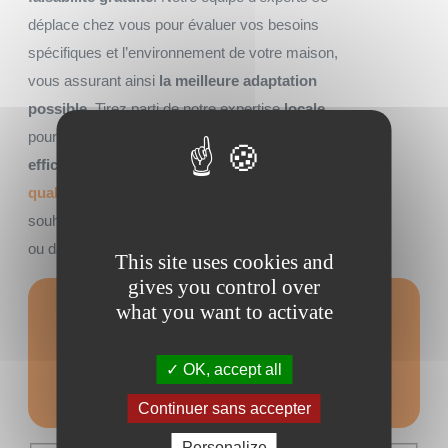
déplace chez vous pour évaluer vos besoins
spécifiques et l’environnement de votre maison,
vous assurant ainsi
la meilleure adaptation
possible
. Tirez parti de notre expertise
locale
pour garantir non seulement une installation
efficace
mais aussi un
service après-vente de
qualité
. N’hésitez pas à nous appeler si vous
souhaitez installer un
monte escalier à Vannes
ou dans plus largement dans le
Morbihan
.
This site uses cookies and
gives you control over
what you want to activate
Formulaire de
contact
OK, accept all
Continuer sans accepter
Personalize