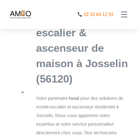
Cookies management panel
L’expert monte
02 33 64 12 93
escalier &
ascenseur de
maison à Josselin
(56120)
Votre partenaire
local
pour des solutions de
monte-escalier et ascenseur résidentiel à
Josselin. Nous vous apportons notre
expertise et notre service personnalisé
directement chez vous. Nos techniciens