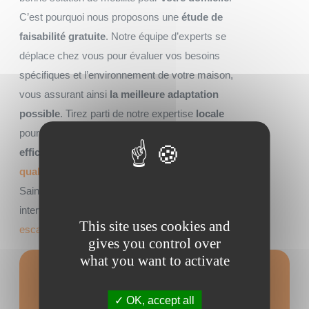
C’est pourquoi nous proposons une
étude de
faisabilité gratuite
. Notre équipe d’experts se
déplace chez vous pour évaluer vos besoins
spécifiques et l’environnement de votre maison,
vous assurant ainsi
la meilleure adaptation
possible
. Tirez parti de notre expertise
locale
pour garantir non seulement une installation
efficace
mais aussi un
service après-vente de
qualité
. Mais si vous habitez plutôt près de
Saint Brieuc, ne vous en faîtes pas, nous
intervenons également pour installer un
monte
This site uses cookies and
escalier à Saint Brieuc
!
gives you control over
what you want to activate
Formulaire de
OK, accept all