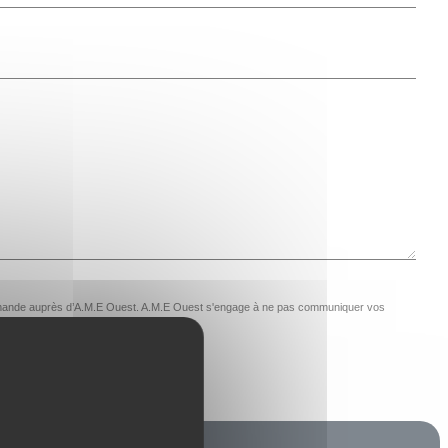
e demande auprès d’A.M.E Ouest. A.M.E Ouest s'engage à ne pas communiquer vos