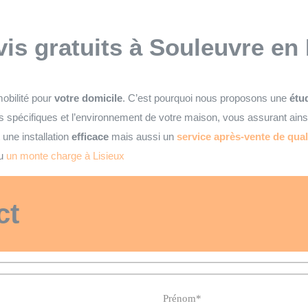
vis gratuits
à Souleuvre en
obilité pour
votre domicile
. C’est pourquoi nous proposons une
étud
 spécifiques et l’environnement de votre maison, vous assurant ain
une installation
efficace
mais aussi un
service après-vente de qual
u
un monte charge à Lisieux
ct