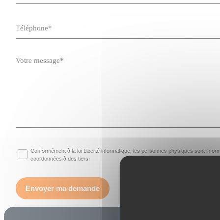
Conformément à la loi Liberté informatique, les personnes physiques sont inf
coordonnées à des tiers.